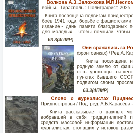
Волкова А.З.,Заложкова М.П.Несл
войны.- Тирасполь : Полиграфист, 2025.- 
Книга посвящена подвигам приднестр
боёв 1941 года, борьбе с фашистским
издание - дань памяти благодарных 
для молодых - чтобы помнили, чтобы 
63.3(4ПМР) 
Они сражались за Ро
фронтовиках) / Ред.А. Кар
Книга посвящена наш
родную землю от фаши
есть уроженцы нашего
пунктах бывшего СССР
подвигом своим просла
63.3(4П
Слово о журналистах Приднес
Приднестровья / Под ред. А.Б.Карасёва.-
Книга рассказывает о важных моме
вобравшей в себя тридцатилетний 
средств массовой информации достов
журналистах, стоявших у истоков разв