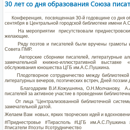
30 лет со дня образования Союза писа
Конференция, посвященная 30-й годовщине со дня обр
сентября в Центральной городской библиотеке имени А.
На мероприятии присутствовали приднестровские пи
желающие.
Ряду поэтов и писателей были вручены грамоты и 
Совета ПМР.
Авторские сборники писателей, литературные альм
замечательной книжно-иллюстративной выставке 
обслуживания юношества ЦГБ им.А.С.Пушкина.
Плодотворное сотрудничество между библиотекой и 
литературных вечеров, поэтических встреч, Дней поэзии 
Благодарим В.И.Кожушняна, О.Н.Молчанову, А.А.Мел
писателей за активное участие в проведении библиотеч
От лица "Централизованной библиотечной системы г
замечательной датой.
Желаем Вам новых, ярких творческих идей и вдохновени
#Приднестровье #Тирасполь #ЦГБ им.А.С.Пушкина 
#писатели #поэты #сотрудничество