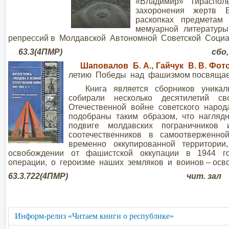
«Владимир» Тирасполь
захоронения жертв 
раскопках предметам
мемуарной литературы 
репрессий в Молдавской Автономной Советской Социа
63.3(4ПМР) сбо, чит.
Шаповалов Б. А., Гайчук В. В. Фот
летию Победы над фашизмом посвящается
Книга является сборников уникальн
собирали несколько десятилетий 
Отечественной войне советского народ
подобраны таким образом, что нагляд
подвиге молдавских пограничников
соотечественников в самоотверженно
временно оккупированной территории
освобождении от фашистской оккупации в 1944 го
операции, о героизме наших земляков и воинов – осв
63.3.722(4ПМР) чит. зал
Информ-релиз «Читаем книги о республике»