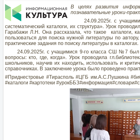
В целях развития инфор
познавательные уроки-пр
24.09.2025г. с учащимис
систематический каталоги, их структура». Урок пров
Гарабажи Л.Н. Она рассказала, что такое каталоги, к
пользоваться для поиска нужной литературы по автору
практические задания по поиску литературы в каталогах.
24.09.2025г. с учащимися 9-го класса СШ №7 был пр
вопросы: кто, где, когда». Урок проводила гл.библио
школьников, научив их находить, использовать и крит
справочниках. В заключение урока было проведено практ
#Приднестровье #Тирасполь #ЦГБ им.А.С.Пушкина #б
#каталоги #картотеки #урокББЗ#информация#словари#с