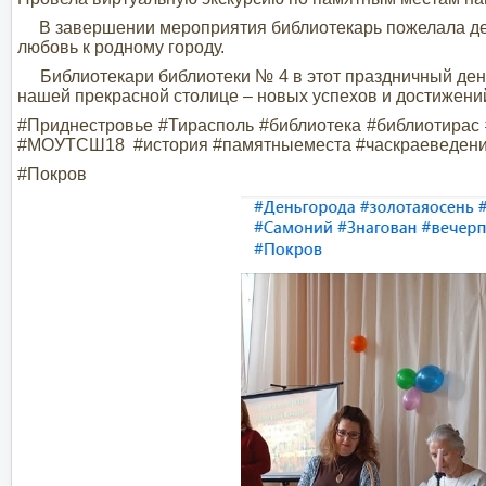
В завершении мероприятия библиотекарь пожелала детя
любовь к родному городу.
Библиотекари библиотеки № 4 в этот праздничный день 
нашей прекрасной столице – новых успехов и достижений
#Приднестровье #Тирасполь #библиотека #библиотирас
#МОУТСШ18 #история #памятныеместа #часкраеведен
#Покров