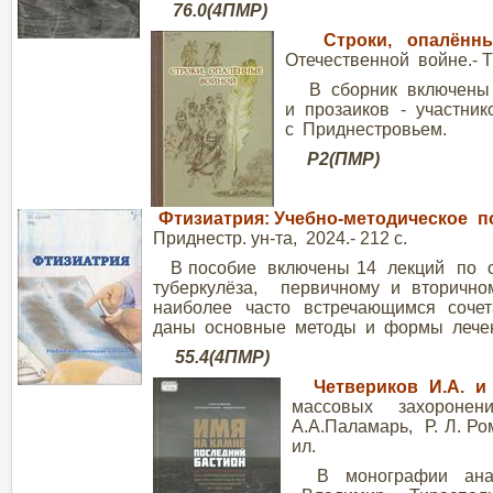
76.0(4ПМР) 
Строки, опалённ
Отечественной войне.- Ти
В сборник включены п
и прозаиков - участни
с Приднестровьем.
Р2(ПМР) а
Фтизиатрия: Учебно-методическое п
Приднестр. ун-та, 2024.- 212 с.
В пособие включены 14 лекций по ос
туберкулёза, первичному и вторично
наиболее часто встречающимся сочет
даны основные методы и формы лечен
55.4(4ПМР) 
Четвериков И.А. и
массовых захоронени
А.А.Паламарь, Р. Л. Ром
ил.
В монографии анали