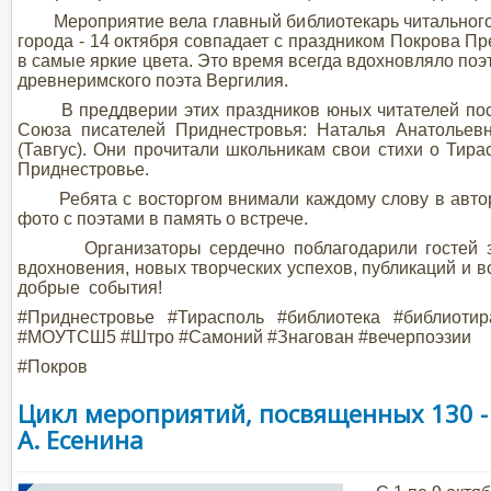
Мероприятие вела главный библиотекарь читального з
города - 14 октября совпадает с праздником Покрова Пр
в самые яркие цвета. Это время всегда вдохновляло поэ
древнеримского поэта Вергилия.
В преддверии этих праздников юных читателей посет
Союза писателей Приднестровья: Наталья Анатолье
(Тавгус). Они прочитали школьникам свои стихи о Тир
Приднестровье.
Ребята с восторгом внимали каждому слову в авторс
фото с поэтами в память о встрече.
Организаторы сердечно поблагодарили гостей за э
вдохновения, новых творческих успехов, публикаций и вс
добрые события!
#Приднестровье #Тирасполь #библиотека #библиот
#МОУТСШ5 #Штро #Самоний #Знагован #вечерпоэзии
#Покров
Цикл мероприятий, посвященных 130 - 
А. Есенина