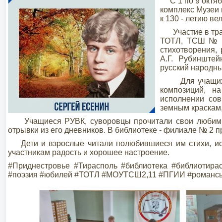
С 1 по 9 октя
комплекс Музеи 
к 130 - летию ве
Участие в трад
ТОТЛ, ТСШ № 1
стихотворения,
А.Г. Рубинште
русский народн
Для учащихся 
композиций, н
исполнении сов
земным краскам,
Учащиеся РУВК, суворовцы прочитали свои любимые с
отрывки из его дневников. В библиотеке - филиале № 2
Дети и взрослые читали полюбившиеся им стихи, испо
участникам радость и хорошее настроение.
#Приднестровье #Тирасполь #библиотека #библиотир
#поэзия #юбилей #ТОТЛ #МОУТСШ2,11 #ПГИИ #романсы