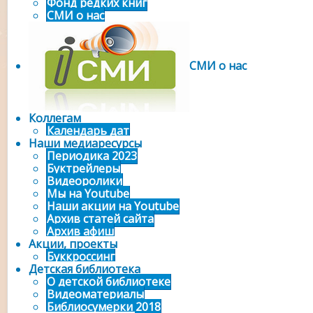
Фонд редких книг
СМИ о нас
СМИ о нас
Коллегам
Календарь дат
Наши медиаресурсы
Периодика 2023
Буктрейлеры
Видеоролики
Мы на Youtube
Наши акции на Youtube
Архив статей сайта
Архив афиш
Акции, проекты
Буккроссинг
Детская библиотека
О детской библиотеке
Видеоматериалы
Библиосумерки 2018