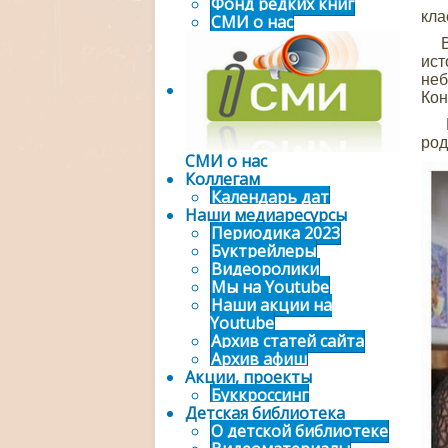
Фонд редких книг
кла
СМИ о нас
В н
ист
неб
Кон
Ме
род
СМИ о нас
Коллегам
Календарь дат
Наши медиаресурсы
Периодика 2023
Буктрейлеры
Видеоролики
Мы на Youtube
Наши акции на
Youtube
Архив статей сайта
Архив афиш
Акции, проекты
Буккроссинг
Детская библиотека
О детской библиотеке