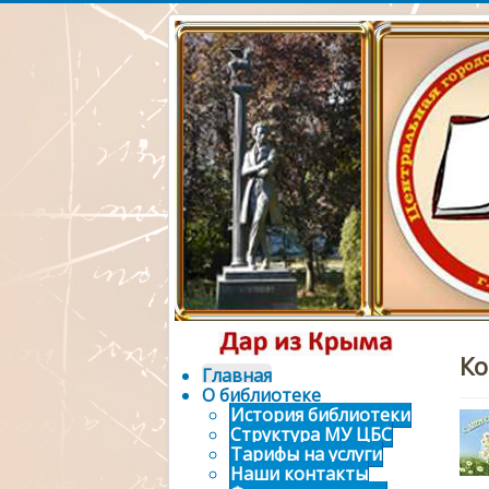
Официальный 
городской биб
Ко
Главная
О библиотеке
История библиотеки
Структура МУ ЦБС
Тарифы на услуги
Наши контакты
Они