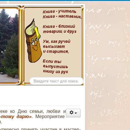
ентральной
ина
Искать...
еке ко Дню семьи, любви и
-тому дарю»
. Мероприятие
.
ересно принять участие в мастер-