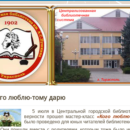
сайт Тираспольской Ц
лиотеки им. А.С. Пушк
го люблю-тому дарю
5 июля в Центральной городской библиот
верности прошел мастер-класс
«Кого люблю
было проведено для юных читателей библиотеки
 пришли вместе с родителями, которым тоже было инт