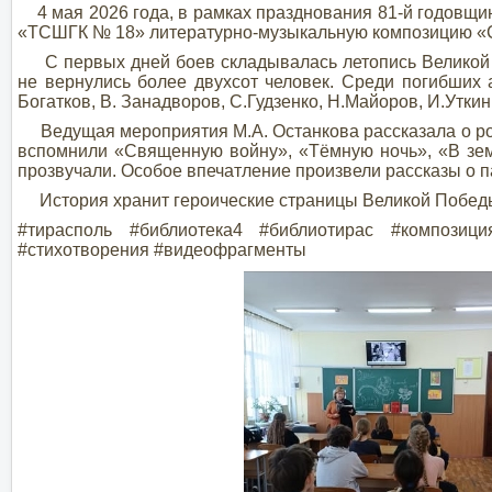
4 мая 2026 года, в рамках празднования 81-й годовщ
«ТСШГК № 18» литературно-музыкальную композицию «С
С первых дней боев складывалась летопись Великой О
не вернулись более двухсот человек. Среди погибших а
Богатков, В. Занадворов, С.Гудзенко, Н.Майоров, И.Уткин
Ведущая мероприятия М.А. Останкова рассказала о рол
вспомнили «Священную войну», «Тёмную ночь», «В зем
прозвучали. Особое впечатление произвели рассказы о 
История хранит героические страницы Великой Победы,
#тирасполь #библиотека4 #библиотирас #композ
#стихотворения #видеофрагменты