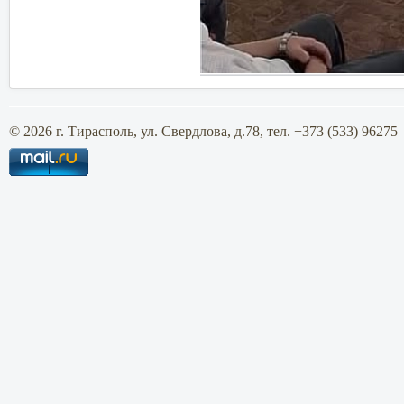
© 2026 г. Тирасполь, ул. Свердлова, д.78, тел. +373 (533) 96275