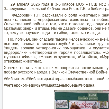
29 апреля 2026 года в 3-б классе МОУ «ТСШ №2 ИМ
Заведующая школьной библиотеки Рясто Г.Б. и библиогр
Федорович Г.Н. рассказали о роли животных и знач
воспитанников с «профессиями» животных на войне
Отечественной войны, о том, что в тяжелые годы рядом
братьями: звери и птицы. Им не давали орденов, они не 
то, чему их научили люди – и гибли, также как и люди.
Но, погибая, они спасали тысячи человеческих жизней
все они, начиная от мелких голубей и заканчивая кру
Увидеть воочию четвероногих помощников, и окунутс
видеоролики «Четвероногим героям посвящается», «С
журналы «Филя», «Новая игрушечка», «Читайка», «Мур
отважных животных.
Хочется верить, что такие мероприятия воспитывают у
победу русского народа в Великой Отечественной Войне
#библиотека#библиотирас#тирасполь#животныенавойн
#четвероногиедрузья#9мая#деньпобеды#Родина