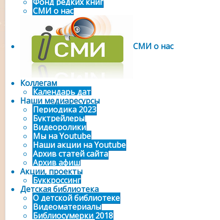
Фонд редких книг
СМИ о нас
СМИ о нас
Коллегам
Календарь дат
Наши медиаресурсы
Периодика 2023
Буктрейлеры
Видеоролики
Мы на Youtube
Наши акции на Youtube
Архив статей сайта
Архив афиш
Акции, проекты
Буккроссинг
Детская библиотека
О детской библиотеке
Видеоматериалы
Библиосумерки 2018