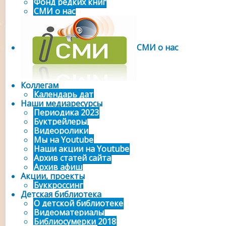
Фонд редких книг
СМИ о нас
СМИ о нас
Коллегам
Календарь дат
Наши медиаресурсы
Периодика 2023
Буктрейлеры
Видеоролики
Мы на Youtube
Наши акции на Youtube
Архив статей сайта
Архив афиш
Акции, проекты
Буккроссинг
Детская библиотека
О детской библиотеке
Видеоматериалы
Библиосумерки 2018