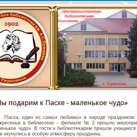
сайт Тираспольской Ц
лиотеки им. А.С. Пушк
ы подарим к Пасхе - маленькое чудо»
сха, один из самых любимых в народе праздников. Н
скресенья в библиотеке – филиале № 2 прошло меропри
енькое чудо». В гости к библиотекарям пришли учащиеся
и окунулись в особую атмосферу праздника.