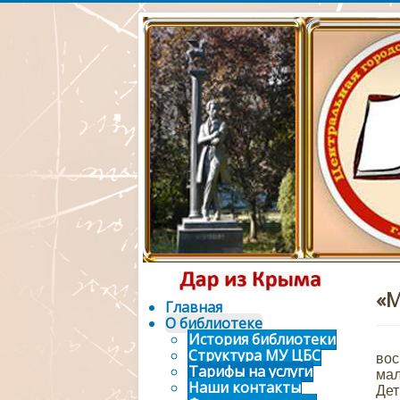
Официальный 
городской биб
«М
Главная
О библиотеке
История библиотеки
Па
Структура МУ ЦБС
во
Тарифы на услуги
мал
Наши контакты
Дет