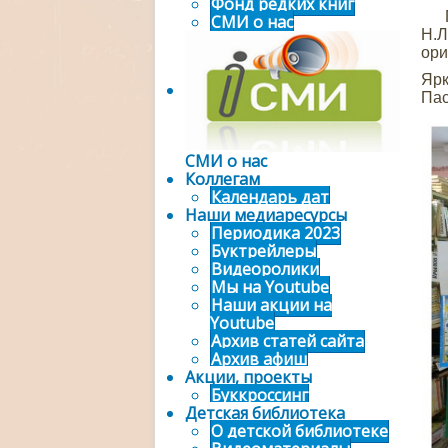
Фонд редких книг
Поз
СМИ о нас
Н.
ори
Яр
Пас
СМИ о нас
Коллегам
Календарь дат
Наши медиаресурсы
Периодика 2023
Буктрейлеры
Видеоролики
Мы на Youtube
Наши акции на
Youtube
Архив статей сайта
Архив афиш
Акции, проекты
Буккроссинг
Детская библиотека
О детской библиотеке