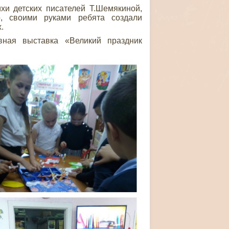
и детских писателей Т.Шемякиной,
о, своими руками ребята создали
.
вная выставка «Великий праздник