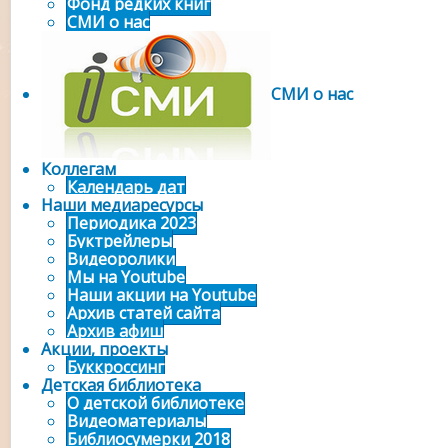
Фонд редких книг
СМИ о нас
СМИ о нас
Коллегам
Календарь дат
Наши медиаресурсы
Периодика 2023
Буктрейлеры
Видеоролики
Мы на Youtube
Наши акции на Youtube
Архив статей сайта
Архив афиш
Акции, проекты
Буккроссинг
Детская библиотека
О детской библиотеке
Видеоматериалы
Библиосумерки 2018