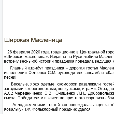
Широкая Масленица
26 февраля 2020 года традиционно в Центральной горо
«Широкая масленица». Издавна на Руси любили Маслени
встречу весны-об истории праздника поведала ведущая
Главный атрибут праздника – дорогая гостья Маслени
исполнении Фетченко С.М.-руководителя ансамбля «Ка
песни!
Веселые, ярко одетые, скоморохи развлекали гостей 
загадками, скороговорками, конкурсами, играми. Отрадн
А.С.: Чередниченко Э.В., Онищенко Л.Н., Добровольс
смеха! Победителям в качестве приятного сюрприза - бли
Аплодисментами гостей сопровождалась сценка «Тещ
Ковальчук Т.Ф. Фольклорный праздник удался!